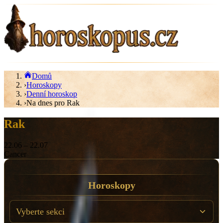
Domů
›
Horoskopy
›
Denní horoskop
›
Na dnes pro Rak
Rak
22.06
–
22.07
Cancer
Horoskopy
Vyberte sekci