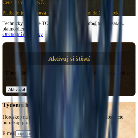
Cena 1 sms je 30 Kč.
Platba je
jednorázová
, nejde o předplatné ani další závazek.
Technicky zajišťuje TOPIC PRESS s.r.o., info@topicpress.cz,
platmobilem.cz.
Obchodní podmínky
Aktivuj si štěstí
Dnes ti štěstí může otevřít správné dveře. Aktivuj si ho a nech se
vést tím, co přijde.
Aktivovat štěstí
Týdenní horoskop do e-mailu
Horoskop na příští týden už v neděli. Každou neděli dostanete
horoskop pro své znamení na příští týden.
E-mail