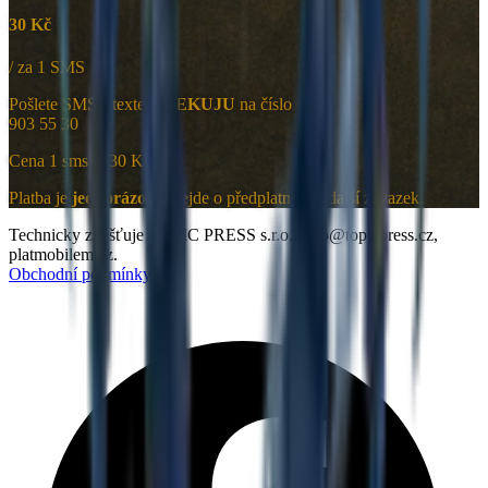
30 Kč
/ za 1 SMS
Pošlete SMS s textem
DEKUJU
na číslo
903 55 30
Cena 1 sms je 30 Kč.
Platba je
jednorázová
, nejde o předplatné ani další závazek.
Technicky zajišťuje TOPIC PRESS s.r.o., info@topicpress.cz,
platmobilem.cz.
Obchodní podmínky