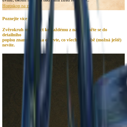
Horoskop na zítra
👉
Poznejte více
Zvěrokruh má co říct ke každému z nás. Ponořte se do
detailního
popisu znamení
Rak
a objevte, co všechno o sobě (možná ještě)
nevíte.