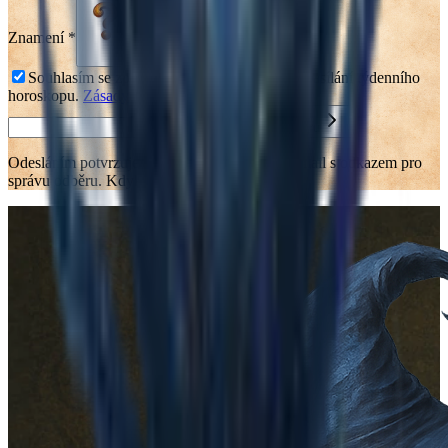
Znamení
*
Vyberte znamení
Souhlasím se zpracováním údajů za účelem zasílání týdenního
horoskopu.
Zásady
Přihlásit se k odběru
Odesláním potvrzuješ, že rozumíš, že přijde e-mail s odkazem pro
správu odběru. Kdykoliv se můžeš odhlásit.