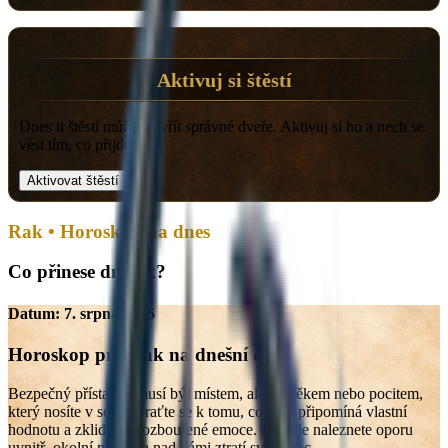
Aktivuj si štěstí
Dnes ti štěstí může otevřít správné dveře. Aktivuj si ho a nech se
vést tím, co přijde.
Aktivovat štěstí
Rak • Horoskop na dnes
Co přinese dnešek?
Datum:
7. srpna 2026
Horoskop pro
Rak
na dnešní den
Bezpečný přístav nemusí být místem, ale člověkem nebo pocitem,
který nosíte v sobě. Vraťte se k tomu, co vám připomíná vlastní
hodnotu a zklidňuje rozbouřené emoce. Jakmile naleznete oporu
uvnitř, okolní nejistota nad vámi ztratí svou moc.