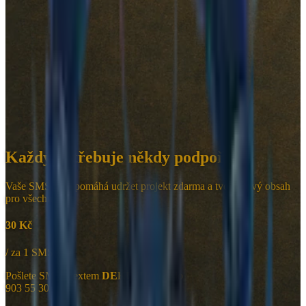
Každý potřebuje někdy podpořit
Vaše SMS nám pomáhá udržet projekt zdarma a tvořit nový obsah
pro všechny.
30 Kč
/ za 1 SMS
Pošlete SMS s textem
DEKUJU
na číslo
903 55 30