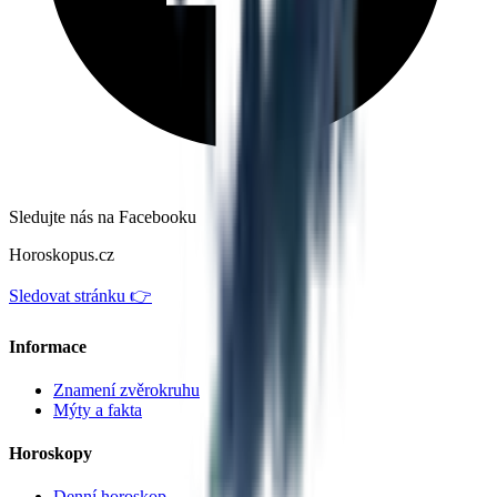
Sledujte nás na Facebooku
Horoskopus.cz
Sledovat stránku 👉
Informace
Znamení zvěrokruhu
Mýty a fakta
Horoskopy
Denní horoskop