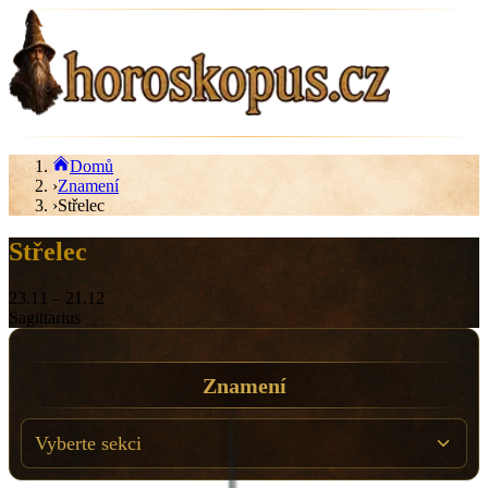
Domů
›
Znamení
›
Střelec
Střelec
23.11
–
21.12
Sagittarius
Znamení
Vyberte sekci