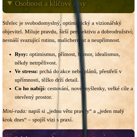
Osobnost a klíčové rysy
Střelec je svobodomyslný, optimistický a vizionářský
objevitel. Miluje pravdu, širší perspektivu a dobrodružství;
nesnáší svazující rutinu, malichernost a neupřímnost.
Rysy:
optimismus, přímost, humor, idealismus,
někdy netrpělivost.
Ve stresu:
prchá do akce nebo plánů, přestřelí v
upřímnosti, těžko drží detail.
Co ho nabíjí:
cestování, nové myšlenky, velké cíle a
otevřený prostor.
Mini-rada:
napiš si „jednu větu pravdy“ a „jeden malý
krok dnes“ – spojíš vizi s praxí.