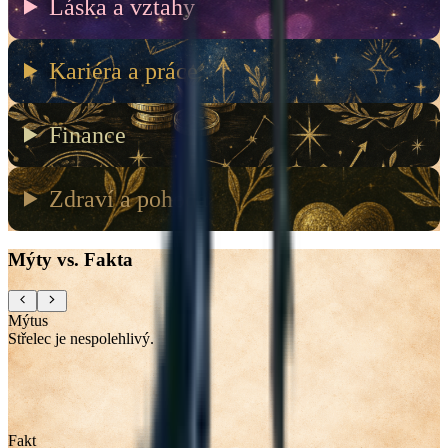
Láska a vztahy
Kariéra a práce
Finance
Zdraví a pohoda
Mýty vs. Fakta
Mýtus
Střelec je nespolehlivý.
Fakt