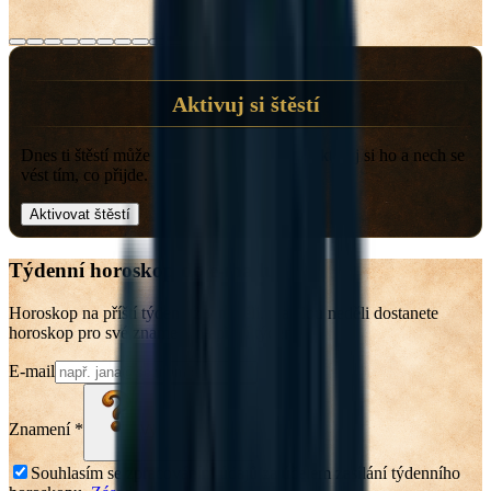
Aktivuj si štěstí
Dnes ti štěstí může otevřít správné dveře. Aktivuj si ho a nech se
vést tím, co přijde.
Aktivovat štěstí
Týdenní horoskop do e-mailu
Horoskop na příští týden už v neděli. Každou neděli dostanete
horoskop pro své znamení na příští týden.
E-mail
Znamení
*
Vyberte znamení
Souhlasím se zpracováním údajů za účelem zasílání týdenního