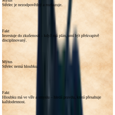
Mýtus
Střelec je nezodpovědný a rozhazuje.
Fakt
Investuje do zkušeností – když má plán, umí být překvapivě
disciplinovaný.
Mýtus
Střelec nemá hloubku.
Fakt
Hloubku má ve víře a smyslu – hledá pravdu, která přesahuje
každodennost.