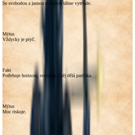
Se svobodou a jasnou dohodou táhne vytrvale.
Mýtus
Vždycky je pryč.
Fakt
Potřebuje horizont, svoboda z něj dělá parťáka.
Mýtus
Moc riskuje.