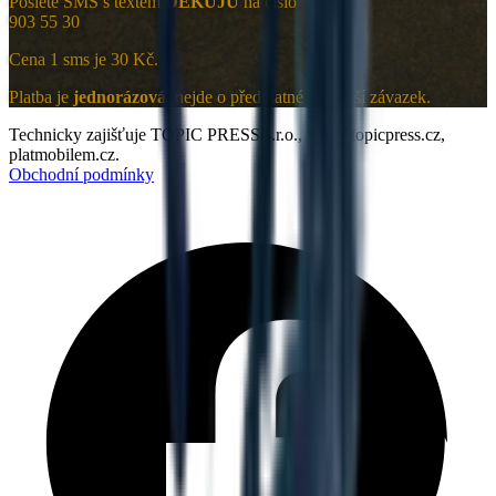
Pošlete SMS s textem
DEKUJU
na číslo
903 55 30
Cena 1 sms je 30 Kč.
Platba je
jednorázová
, nejde o předplatné ani další závazek.
Technicky zajišťuje TOPIC PRESS s.r.o., info@topicpress.cz,
platmobilem.cz.
Obchodní podmínky