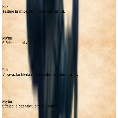
Fakt
Testuje hranice, aby našel větší smysl.
Mýtus
Střelec neumí závazky.
Fakt
V závazku hledá růst a společné dobrodružství.
Mýtus
Střelec je bez taktu a moc upřímný.