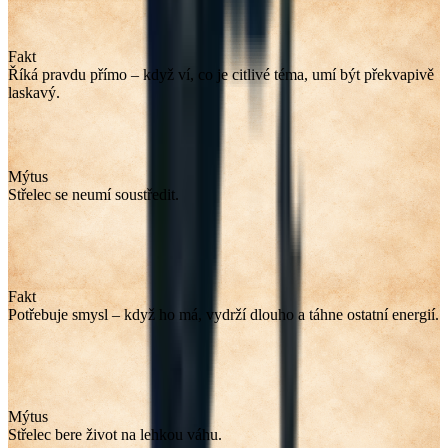
Fakt
Říká pravdu přímo – když ví, co je citlivé téma, umí být překvapivě
laskavý.
Mýtus
Střelec se neumí soustředit.
Fakt
Potřebuje smysl – když ho má, vydrží dlouho a táhne ostatní energií.
Mýtus
Střelec bere život na lehkou váhu.