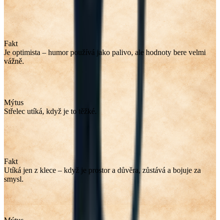
Fakt
Je optimista – humor používá jako palivo, ale hodnoty bere velmi
vážně.
Mýtus
Střelec utíká, když je to těžké.
Fakt
Utíká jen z klece – když je prostor a důvěra, zůstává a bojuje za
smysl.