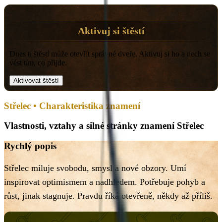
Aktivuj si štěstí
Dnes ti štěstí může otevřít správné dveře. Aktivuj si ho a nech se
vést tím, co přijde.
Aktivovat štěstí
Střelec • Charakteristika znamení
Vlastnosti, vztahy a silné stránky znamení Střelec
Rychlý popis
Střelec miluje svobodu, smysl a nové obzory. Umí
inspirovat optimismem a nadhledem. Potřebuje pohyb a
růst, jinak stagnuje. Pravdu říká otevřeně, někdy až příliš.