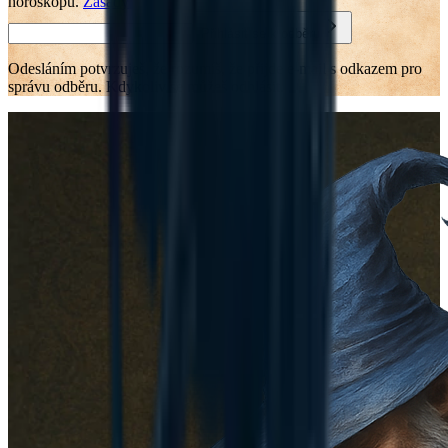
horoskopu.
Zásady
Přihlásit se k odběru
Odesláním potvrzuješ, že rozumíš, že přijde e-mail s odkazem pro
správu odběru. Kdykoliv se můžeš odhlásit.